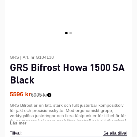
GRS
|
Art. nr
G104138
GRS Bifrost Howa 1500 SA
Black
5596
kr
6995 kr
GRS Bifrost är en lätt, stark och fullt justerbar kompositkolv
för jakt och precisionsskytte. Med ergonomiskt grepp,
verktygslösa justeringar och flera fästpunkter för tillbehör får
du en modern kolv som ger bättre kontroll och skjutkomfort i
alla väder.
Tillval:
Se alla tillval