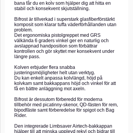
bana får du en kolv som hjälper dig att hitta en
stabil och konsekvent skjutställning.
Bifrost är tillverkad i superstark glasfiberförstärkt
komposit som klarar tuffa väderförhållanden utan
problem.
Det ergonomiska pistolgreppet med GRS
välkända 6 graders vinkel ger en naturlig och
avslappnad handposition som förbättrar
kontrollen och gör skyttet mer konsekvent under
längre pass.
Kolven erbjuder flera snabba
justeringsmöjligheter helt utan verktyg.
Du kan enkelt anpassa kolvlängd, höjd på
kolvkam samt bakkappans höjd och vinkel för att
få en bättre anläggning mot axeln.
Bifrost är dessutom förberedd för moderna
tillbehör med picatinny-skenor, QD-fästen för rem,
bipodfäste samt förberedelse för spigot och Bag
Rider.
Den integrerade Limbsaver Airtech-bakkappan
hjälper till att minska upplevd rekyl och bidrar till