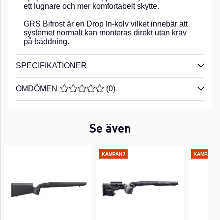
ett lugnare och mer komfortabelt skytte.
GRS Bifrost är en Drop In-kolv vilket innebär att
systemet normalt kan monteras direkt utan krav
på bäddning.
SPECIFIKATIONER
OMDÖMEN
MEDELBETYG 0 AV 5 ANTAL BETYG 0
(
0
)
Se även
KAMPANJ
KAMPANJ