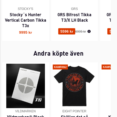
STOCKY'S
GRS
Stocky´s Hunter
GRS Bifrost Tikka
GRS B
Vertical Carbon Tikka
T3/X LH Black
T3/
T3x
Ordinarie pris:
5596 kr
5596
6995 kr
9995 kr
Andra köpte även
KAMPANJ
KAMPANJ
VILDMARKEN
EIGHT POINTER
EI
Vildmarken® Block
Skäller det så
Kant