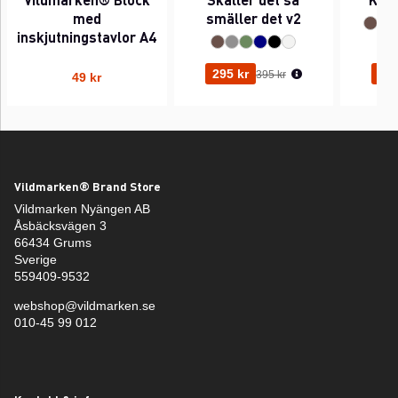
med
smäller det v2
inskjutningstavlor A4
Ordinarie pris:
295 kr
295
395 kr
49 kr
Vildmarken® Brand Store
Vildmarken Nyängen AB
Åsbäcksvägen 3
66434 Grums
Sverige
559409-9532
webshop@vildmarken.se
010-45 99 012