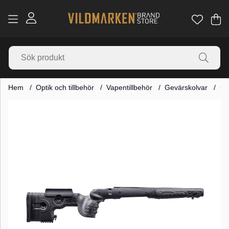
Va
Ant
.
Hem
Optik och tillbehör
Vapentillbehör
Gevärskolvar
GR
Produktbilder