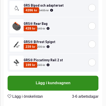
GRS Bipod och adapterset
Ordinarie pris:
4396 kr
5495 kr
GRS® Rear Bag
Ordinarie pris:
439 kr
549 kr
GRS® Bifrost Spigot
Ordinarie pris:
239 kr
299 kr
GRS® Piccatinny Rail 2 st
Ordinarie pris:
199 kr
249 kr
Lägg i kundvagnen
Lägg i önskelistan
3-6 arbetsdagar