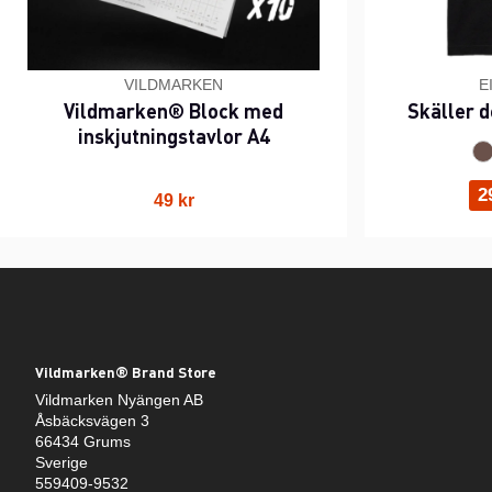
VILDMARKEN
E
Vildmarken® Block med
Skäller d
inskjutningstavlor A4
2
49 kr
Vildmarken® Brand Store
Vildmarken Nyängen AB
Åsbäcksvägen 3
66434 Grums
Sverige
559409-9532