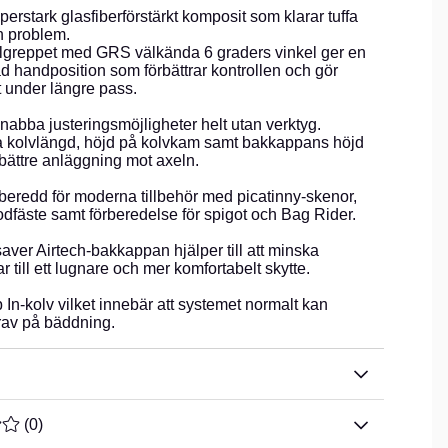
superstark glasfiberförstärkt komposit som klarar tuffa
n problem.
lgreppet med GRS välkända 6 graders vinkel ger en
d handposition som förbättrar kontrollen och gör
 under längre pass.
snabba justeringsmöjligheter helt utan verktyg.
 kolvlängd, höjd på kolvkam samt bakkappans höjd
n bättre anläggning mot axeln.
rberedd för moderna tillbehör med picatinny-skenor,
odfäste samt förberedelse för spigot och Bag Rider.
ver Airtech-bakkappan hjälper till att minska
r till ett lugnare och mer komfortabelt skytte.
 In-kolv vilket innebär att systemet normalt kan
rav på bäddning.
TYG 0 AV 5 ANTAL BETYG 0
(
0
)