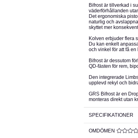
Bifrost är tillverkad i 
väderförhållanden uta
Det ergonomiska pisto
naturlig och avslappna
skyttet mer konsekvent
Kolven erbjuder flera 
Du kan enkelt anpassa
och vinkel för att få e
Bifrost är dessutom fö
QD-fästen för rem, bip
Den integrerade Limbsa
upplevd rekyl och bidra
GRS Bifrost är en Drop
monteras direkt utan k
SPECIFIKATIONER
OMDÖMEN
MEDELBE