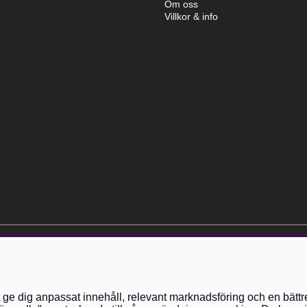
Om oss
Villkor & info
elt kostnadsfri och kan avslutas när som helst.
t ge dig anpassat innehåll, relevant marknadsföring och en bättr