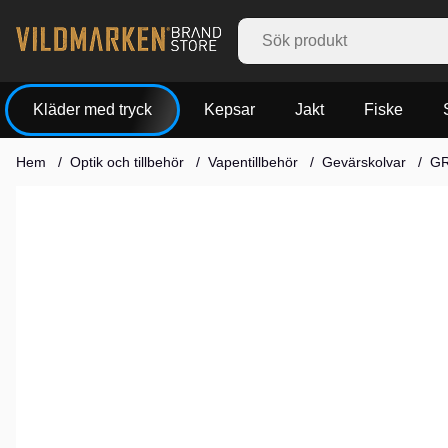
Kläder med tryck
Kepsar
Jakt
Fiske
Hem
Optik och tillbehör
Vapentillbehör
Gevärskolvar
GR
Produktbilder