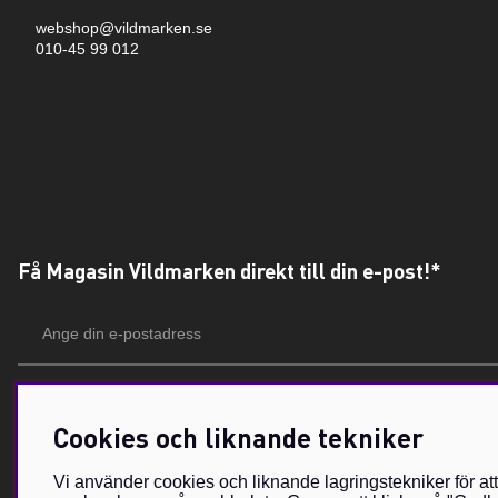
webshop@vildmarken.se
010-45 99 012
Få Magasin Vildmarken direkt till din e-post!*
E-
postadress
*Du kan även få erbjudanden och nyheter från samarbetspartners. Din prenumeration är h
Cookies och liknande tekniker
Vi använder cookies och liknande lagringstekniker för at