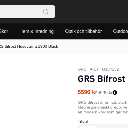
Skor
Hem & inredning
Optik och tillbehör
Outdoo
S Bifrost Husqvarna 1900 Black
GRS
|
Art. nr
G104132
GRS Bifrost
5596
kr
6995 kr
GRS Bifrost är en lätt, stark
Med ergonomiskt grepp, verkt
en modern kolv som ger bättr
Tillval: