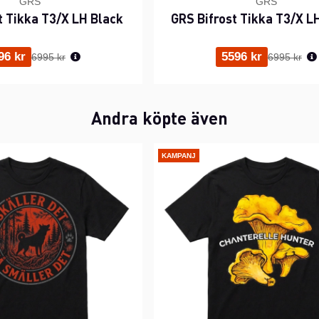
GRS
GRS
t Tikka T3/X LH Black
GRS Bifrost Tikka T3/X L
Ordinarie pris:
Ordinarie p
96 kr
5596 kr
6995 kr
6995 kr
Andra köpte även
KAMPANJ