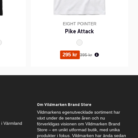
EIGHT POINTER
Pike Attack
ris:
Ordinarie pris:
295 kr
395 kr
Om Vildmarken Brand Store
Vildmarkens egenutvecklade sortiment har
växt under de senaste åren och nu
k i Värmland
förverkligas visionen om Vildmarken Brand
Store – en unikt utformad butik, med unika
produkter i fokus. Vildmarken har ända sedan