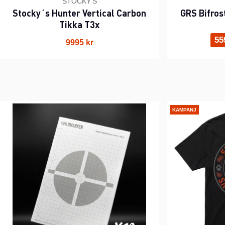
STOCKY'S
Stocky´s Hunter Vertical Carbon
GRS Bifros
Tikka T3x
55
9995 kr
KAMPANJ