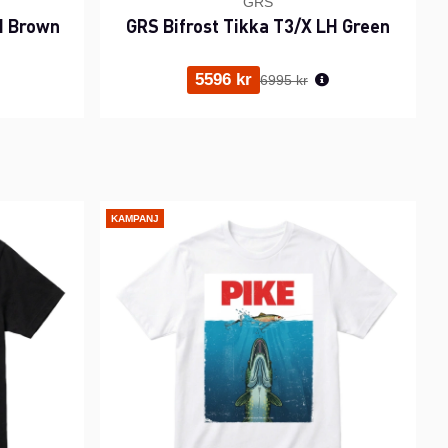
GRS
H Brown
GRS Bifrost Tikka T3/X LH Green
ris:
Ordinarie pris:
5596 kr
6995 kr
KAMPANJ