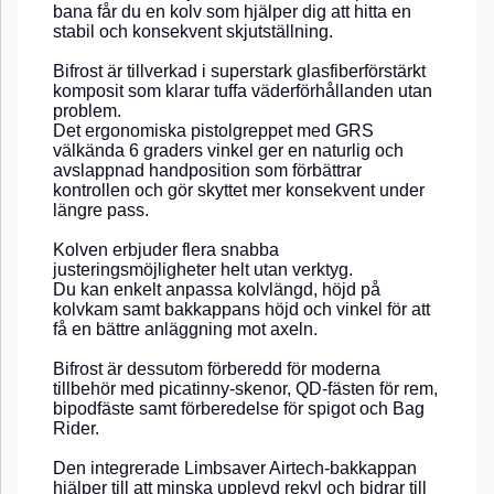
bana får du en kolv som hjälper dig att hitta en
stabil och konsekvent skjutställning.
Bifrost är tillverkad i superstark glasfiberförstärkt
komposit som klarar tuffa väderförhållanden utan
problem.
Det ergonomiska pistolgreppet med GRS
välkända 6 graders vinkel ger en naturlig och
avslappnad handposition som förbättrar
kontrollen och gör skyttet mer konsekvent under
längre pass.
Kolven erbjuder flera snabba
justeringsmöjligheter helt utan verktyg.
Du kan enkelt anpassa kolvlängd, höjd på
kolvkam samt bakkappans höjd och vinkel för att
få en bättre anläggning mot axeln.
Bifrost är dessutom förberedd för moderna
tillbehör med picatinny-skenor, QD-fästen för rem,
bipodfäste samt förberedelse för spigot och Bag
Rider.
Den integrerade Limbsaver Airtech-bakkappan
hjälper till att minska upplevd rekyl och bidrar till