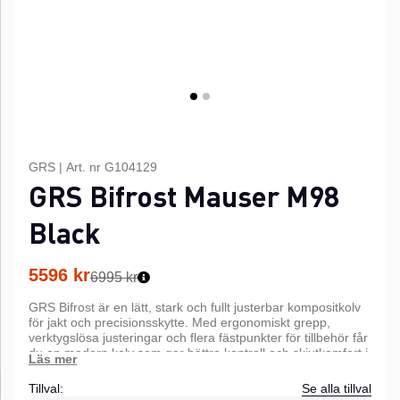
GRS
|
Art. nr
G104129
GRS Bifrost Mauser M98
Black
5596
kr
6995 kr
GRS Bifrost är en lätt, stark och fullt justerbar kompositkolv
för jakt och precisionsskytte. Med ergonomiskt grepp,
verktygslösa justeringar och flera fästpunkter för tillbehör får
du en modern kolv som ger bättre kontroll och skjutkomfort i
alla väder.
Tillval:
Se alla tillval