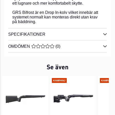
ett lugnare och mer komfortabelt skytte.
GRS Bifrost är en Drop In-kolv vilket innebär att
systemet normalt kan monteras direkt utan krav
på bäddning.
SPECIFIKATIONER
OMDÖMEN
MEDELBETYG 0 AV 5 ANTAL BETYG 0
(
0
)
Se även
KAMPANJ
KAMPANJ