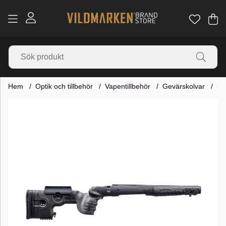
Va
Ant
.
Hem
Optik och tillbehör
Vapentillbehör
Gevärskolvar
GR
Produktbilder