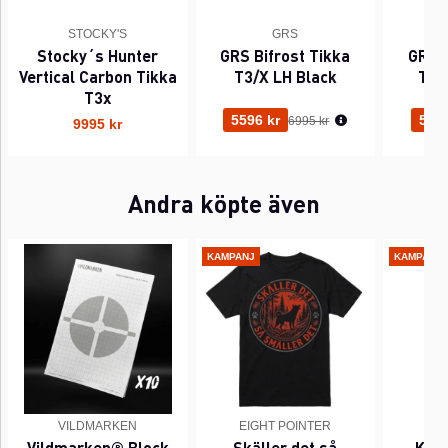
STOCKY'S
GRS
Stocky´s Hunter
GRS Bifrost Tikka
GRS B
Vertical Carbon Tikka
T3/X LH Black
T3/
T3x
Ordinarie pris:
5596 kr
5596
6995 kr
9995 kr
Andra köpte även
KAMPANJ
KAMPANJ
VILDMARKEN
EIGHT POINTER
EI
Vildmarken® Block
Skäller det så
Kant