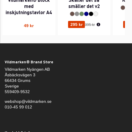
med
smäller det v2
inskjutningstavlor A4
Ordinarie pris:
295 kr
295
395 kr
49 kr
Vildmarken® Brand Store
Vildmarken Nyängen AB
Åsbäcksvägen 3
66434 Grums
Sverige
559409-9532
webshop@vildmarken.se
010-45 99 012