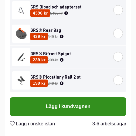
GRS Bipod och adapterset
Ordinarie pris:
4396 kr
5495 kr
GRS® Rear Bag
Ordinarie pris:
439 kr
549 kr
GRS® Bifrost Spigot
Ordinarie pris:
239 kr
299 kr
GRS® Piccatinny Rail 2 st
Ordinarie pris:
199 kr
249 kr
Lägg i kundvagnen
Lägg i önskelistan
3-6 arbetsdagar