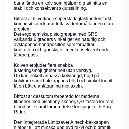
bana får du en kolv som hjälper dig att hitta en
stabil och konsekvent skjutställning.
Bifrost är tillverkad i superstark glasfiberförstärkt
komposit som klarar tuffa väderförhållanden utan
problem.
Det ergonomiska pistolgreppet med GRS
välkända 6 graders vinkel ger en naturlig och
avslappnad handposition som förbättrar
kontrollen och gör skyttet mer konsekvent under
längre pass.
Kolven erbjuder flera snabba
justeringsmöjligheter helt utan verktyg.
Du kan enkelt anpassa kolvlängd, höjd på
kolvkam samt bakkappans höjd och vinkel för att
få en bättre anläggning mot axeln.
Bifrost är dessutom förberedd för moderna
tillbehör med picatinny-skenor, QD-fästen för rem,
bipodfäste samt förberedelse för spigot och Bag
Rider.
Den integrerade Limbsaver Airtech-bakkappan
hjälper till att minska upplevd rekyl och bidrar till