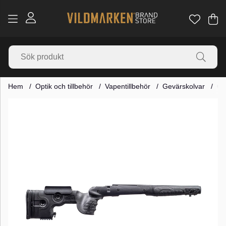
Va
Ant
.
Hem
Optik och tillbehör
Vapentillbehör
Gevärskolvar
GR
Produktbilder