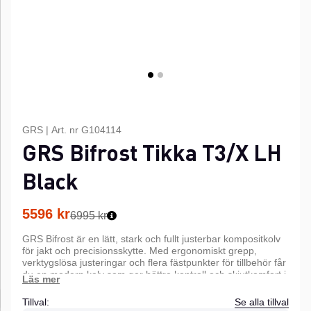
GRS
|
Art. nr
G104114
GRS Bifrost Tikka T3/X LH
Black
5596
kr
6995 kr
GRS Bifrost är en lätt, stark och fullt justerbar kompositkolv
för jakt och precisionsskytte. Med ergonomiskt grepp,
verktygslösa justeringar och flera fästpunkter för tillbehör får
du en modern kolv som ger bättre kontroll och skjutkomfort i
alla väder.
Tillval:
Se alla tillval