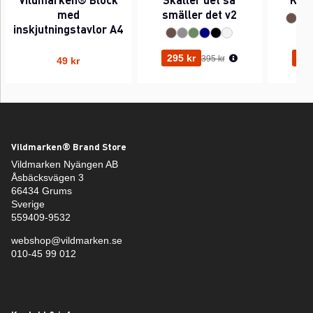
med
smäller det v2
inskjutningstavlor A4
Ordinarie pris:
295 kr
295
395 kr
49 kr
Vildmarken® Brand Store
Vildmarken Nyängen AB
Åsbäcksvägen 3
66434 Grums
Sverige
559409-9532
webshop@vildmarken.se
010-45 99 012