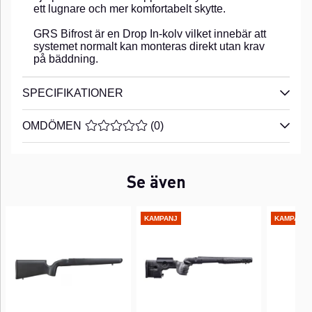
ett lugnare och mer komfortabelt skytte.
GRS Bifrost är en Drop In-kolv vilket innebär att
systemet normalt kan monteras direkt utan krav
på bäddning.
SPECIFIKATIONER
OMDÖMEN
MEDELBETYG 0 AV 5 ANTAL BETYG 0
(
0
)
Se även
KAMPANJ
KAMPANJ