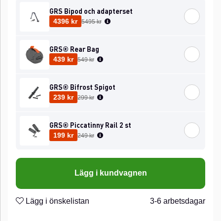
GRS Bipod och adapterset
Ordinarie pris:
4396 kr
5495 kr
GRS® Rear Bag
Ordinarie pris:
439 kr
549 kr
GRS® Bifrost Spigot
Ordinarie pris:
239 kr
299 kr
GRS® Piccatinny Rail 2 st
Ordinarie pris:
199 kr
249 kr
Lägg i kundvagnen
Lägg i önskelistan
3-6 arbetsdagar