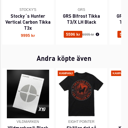
STOCKY'S
GRS
Stocky´s Hunter
GRS Bifrost Tikka
GRS B
Vertical Carbon Tikka
T3/X LH Black
T3/
T3x
Ordinarie pris:
5596 kr
5596
6995 kr
9995 kr
Andra köpte även
KAMPANJ
KAMPANJ
VILDMARKEN
EIGHT POINTER
EI
Vildmarken® Block
Skäller det så
Kant