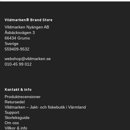
Vildmarken® Brand Store
Vildmarken Nyängen AB
Åsbäcksvägen 3
66434 Grums
Sverige
559409-9532
webshop@vildmarken.se
010-45 99 012
Kontakt & info
Produktrecensioner
Retursedel
Vildmarken – Jakt- och fiskebutik i Värmland
Support
Storleksguide
Om oss
Villkor & info