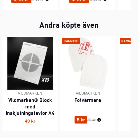
Andra köpte även
KAMPANJ
KAMPANJ
VILDMARKEN
VILDMARKEN
V
Vildmarken® Block
Fotvärmare
Ha
med
inskjutningstavlor A4
Ordinarie pris:
5 kr
5
29 kr
49 kr