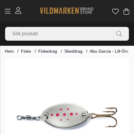
Va
Ant
.
Hem
Fiske
Fiskedrag
Skeddrag
Abu Garcia - Lill-Öring
Produktbilder