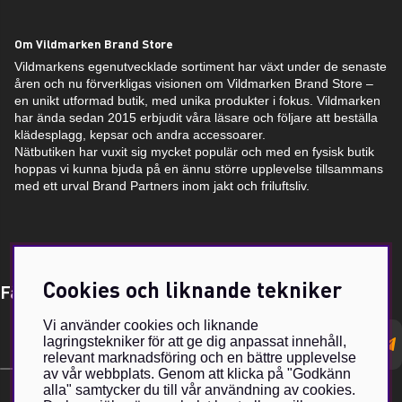
Om Vildmarken Brand Store
Vildmarkens egenutvecklade sortiment har växt under de senaste
åren och nu förverkligas visionen om Vildmarken Brand Store –
en unikt utformad butik, med unika produkter i fokus. Vildmarken
har ända sedan 2015 erbjudit våra läsare och följare att beställa
klädesplagg, kepsar och andra accessoarer.
Nätbutiken har vuxit sig mycket populär och med en fysisk butik
hoppas vi kunna bjuda på en ännu större upplevelse tillsammans
med ett urval Brand Partners inom jakt och friluftsliv.
Cookies och liknande tekniker
Få Magasin Vildmarken direkt till din e-post!*
Vi använder cookies och liknande
E-
lagringstekniker för att ge dig anpassat innehåll,
postadress
relevant marknadsföring och en bättre upplevelse
av vår webbplats. Genom att klicka på "Godkänn
alla" samtycker du till vår användning av cookies.