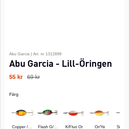
Abu Garcia
|
Art. nr
1312898
Abu Garcia - Lill-Öringen
55
kr
69
kr
Färg
Copper /Or/dot
Flash G/Green
K/Fluo Or
Or/Ye
Silver