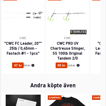
CWC
CWC
"CWC FC Leader, 20""
CWC PRO UV
"CWC
25lb / 0,45mm -
Chartreuse Stinger,
Leader
Fastach #1 - 1pcs"
SS 100lb Original
Fasta
Tandem 2/0
Ordinarie pris:
Ordinarie pris:
47 kr
95 kr
63
59 kr
119 kr
Andra köpte även
KAMPANJ
KAMPANJ