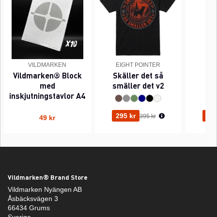
VILDMARKEN
EIGHT POINTER
EI
Vildmarken® Block
Skäller det så
Pi
med
smäller det v2
inskjutningstavlor A4
Ordinarie pris:
295 kr
295
395 kr
49 kr
Vildmarken® Brand Store
Vildmarken Nyängen AB
Åsbäcksvägen 3
66434 Grums
Sverige