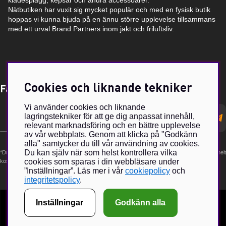
klädesplagg, kepsar och andra accessoarer.
Nätbutiken har vuxit sig mycket populär och med en fysisk butik
hoppas vi kunna bjuda på en ännu större upplevelse tillsammans
med ett urval Brand Partners inom jakt och friluftsliv.
Cookies och liknande tekniker
Få Magasin Vildmarken direkt till din e-post!*
Vi använder cookies och liknande
E-
lagringstekniker för att ge dig anpassat innehåll,
postadress
relevant marknadsföring och en bättre upplevelse
av vår webbplats. Genom att klicka på "Godkänn
alla" samtycker du till vår användning av cookies.
Du kan själv när som helst kontrollera vilka
*Du kan även få erbjudanden och nyheter från samarbetspartners. Din prenumeration är helt
cookies som sparas i din webbläsare under
kostnadsfri och kan avslutas när som helst.
”Inställningar”. Läs mer i vår
cookiepolicy
och
integritetspolicy
.
Inställningar
Godkänn alla