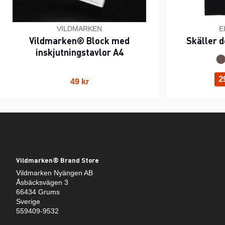
VILDMARKEN
E
Vildmarken® Block med
Skäller d
inskjutningstavlor A4
2
49 kr
Vildmarken® Brand Store
Vildmarken Nyängen AB
Åsbäcksvägen 3
66434 Grums
Sverige
559409-9532