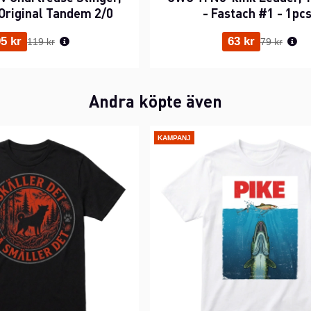
Original Tandem 2/0
- Fastach #1 - 1pc
Ordinarie pris:
Ordinarie p
5 kr
63 kr
119 kr
79 kr
Andra köpte även
KAMPANJ