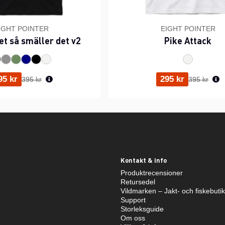
IGHT POINTER
EIGHT POINTER
et så smäller det v2
Pike Attack
Ordinarie pris:
Ordinarie p
95 kr
295 kr
395 kr
395 kr
Kontakt & info
Produktrecensioner
Retursedel
Vildmarken – Jakt- och fiskebuti
Support
Storleksguide
Om oss