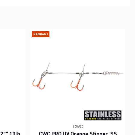
KAMPANJ
CWC
2"" 10lb
CWC PRO UV Orange Stinger, SS