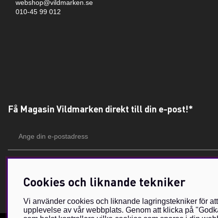
webshop@vildmarken.se
010-45 99 012
Få Magasin Vildmarken direkt till din e-post!*
E-
postadress
*Du kan även få erbjudanden och nyheter från samarbetspartners. Din prenumeration är h
Cookies och liknande tekniker
Vi använder cookies och liknande lagringstekniker för at
upplevelse av vår webbplats. Genom att klicka på "Godkä