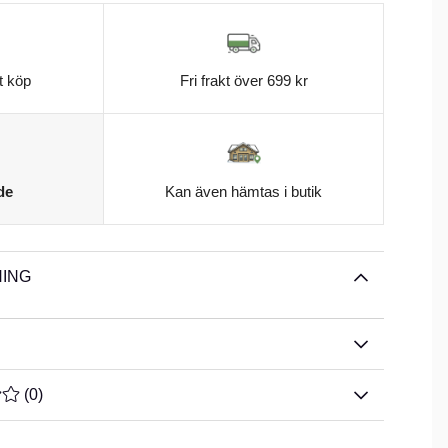
t köp
Fri frakt över 699 kr
de
Kan även hämtas i butik
ING
TYG 0 AV 5 ANTAL BETYG 0
(
0
)