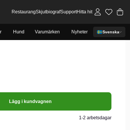
Restaurang
Skjutbiograf
Support
Hitta hit
Va
An
.
r
Hund
Varumärken
Nyheter
Svenska
Lägg i kundvagnen
1-2 arbetsdagar