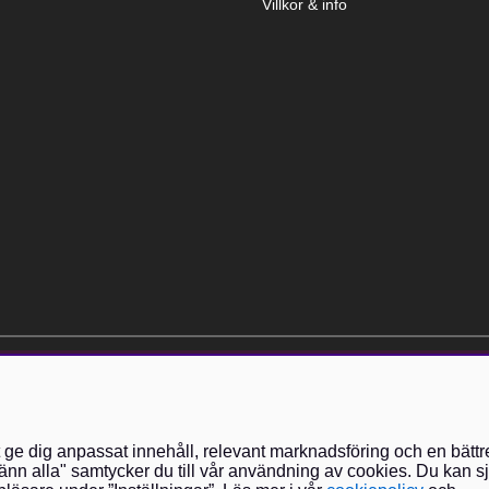
Villkor & info
elt kostnadsfri och kan avslutas när som helst.
t ge dig anpassat innehåll, relevant marknadsföring och en bättr
nn alla" samtycker du till vår användning av cookies. Du kan sj