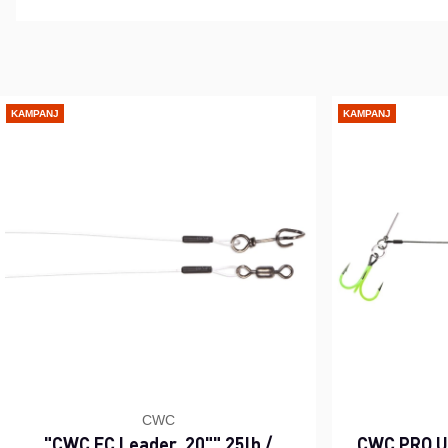
KAMPANJ
KAMPANJ
CWC
"CWC FC Leader, 20"" 25lb /
CWC PRO UV