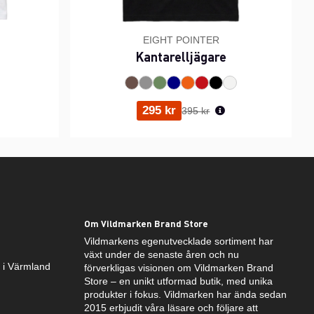
EIGHT POINTER
Kantarelljägare
ris:
Ordinarie pris:
295 kr
395 kr
Om Vildmarken Brand Store
Vildmarkens egenutvecklade sortiment har
växt under de senaste åren och nu
k i Värmland
förverkligas visionen om Vildmarken Brand
Store – en unikt utformad butik, med unika
produkter i fokus. Vildmarken har ända sedan
2015 erbjudit våra läsare och följare att