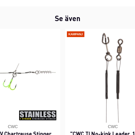
Se även
KAMPANJ
CWC
CWC
 Chartreuse Stinger,
"CWC TI No-kink Leader, 1