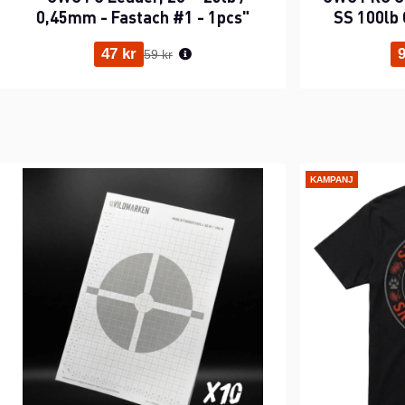
0,45mm - Fastach #1 - 1pcs"
SS 100lb 
Ordinarie pris:
47 kr
9
59 kr
KAMPANJ